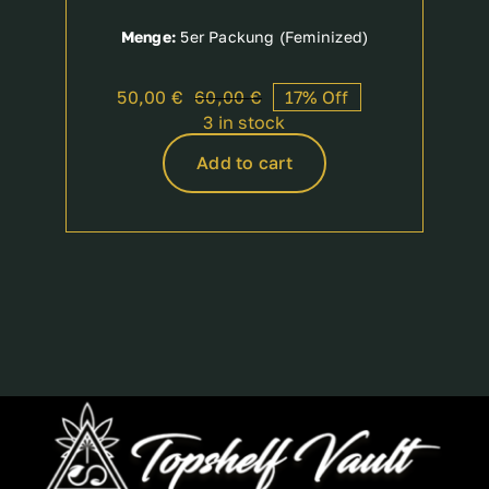
Menge:
5er Packung (Feminized)
50,00
€
60,00
€
17% Off
Original
Current
3 in stock
price
price
was:
is:
Add to cart
60,00 €.
50,00 €.