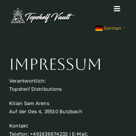
Skip
Toggl
to
content
Navig
Home
German
▼
Shop
Impressum
About
Verantwortlich:
Contact
Topshelf Distributions
Kilian Sam Arens
Cart
Auf der Oes 4, 35510 Butzbach
Kontakt
Site Notice
Telefon: +491636674232 | E-Mail: