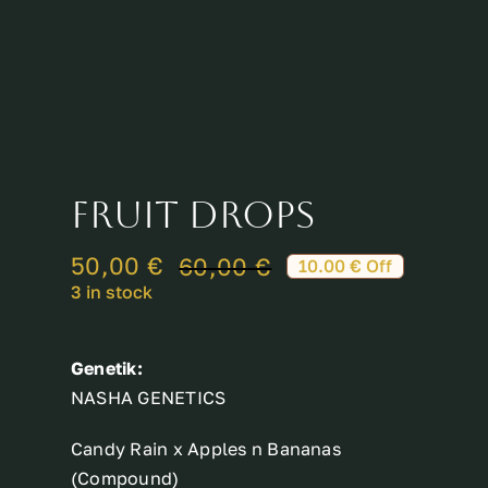
Breeder
FRUIT DROPS
50,00
€
60,00
€
10.00 € Off
Original
Current
3 in stock
price
price
was:
is:
Genetik:
60,00 €.
50,00 €.
NASHA GENETICS
Candy Rain x Apples n Bananas
(Compound)