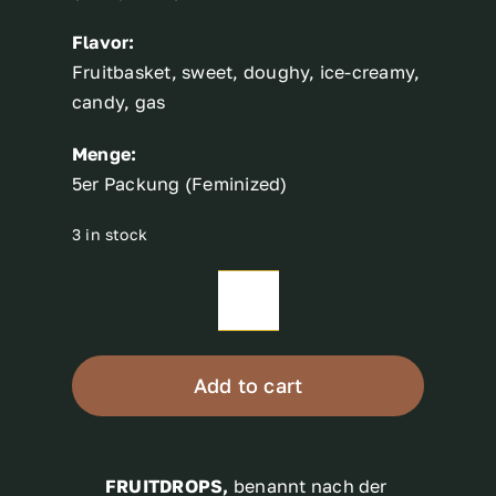
Flavor:
Fruitbasket, sweet, doughy, ice-creamy,
candy, gas
Menge:
5er Packung (Feminized)
3 in stock
FRUIT
DROPS
quantity
Add to cart
FRUITDROPS,
benannt nach der