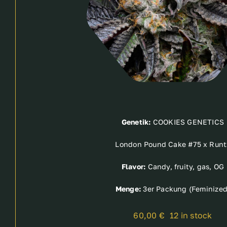
Genetik:
COOKIES GENETICS
London Pound Cake #75 x Runt
Flavor:
Candy, fruity, gas, OG
Menge:
3er Packung (Feminized
60,00
€
12 in stock