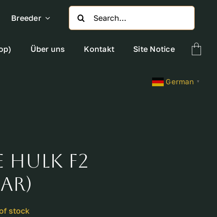
Search
Breeder
for:
op)
Über uns
Kontakt
Site Notice
German
▼
 Hulk F2
AR)
of stock