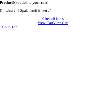
Product(s) added to your cart!
Du wirst viel Spaß damit haben ;-)
0
items
0
items
View Cart
View Cart
Go to Top