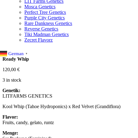
LIT Farms Genetics
Mosca Genetics
Perfect Tree Genetics
Purple City Genetics
Rare Dankness Genetics
Reverse Genetics
Tiki Madman Genetics
Zecret Flavorz
German
▼
Ready Whip
120,00
€
3 in stock
Genetik:
LITFARMS GENETICS
Kool Whip (Tahoe Hydroponics) x Red Velvet (Grandiflora)
Flavor:
Fruits, candy, gelato, runtz
Menge: