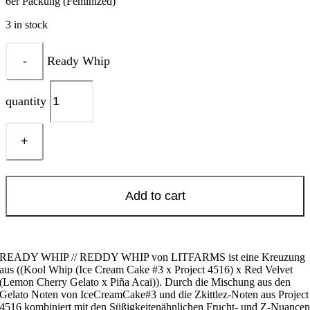
6er Packung (Feminized)
3 in stock
Ready Whip
quantity
Add to cart
READY WHIP // REDDY WHIP von LITFARMS ist eine Kreuzung
aus ((Kool Whip (Ice Cream Cake #3 x Project 4516) x Red Velvet
(Lemon Cherry Gelato x Piña Acai)). Durch die Mischung aus den
Gelato Noten von IceCreamCake#3 und die Zkittlez-Noten aus Project
4516 kombiniert mit den Süßigkeitenähnlichen Frucht- und Z-Nuance