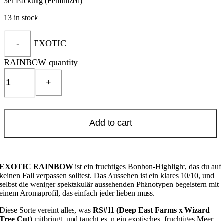
3er Packung (Feminized)
13 in stock
EXOTIC
RAINBOW quantity
Add to cart
EXOTIC RAINBOW
ist ein fruchtiges Bonbon-Highlight, das du au
keinen Fall verpassen solltest. Das Aussehen ist ein klares 10/10, und
selbst die weniger spektakulär aussehenden Phänotypen begeistern mit
einem Aromaprofil, das einfach jeder lieben muss.
Diese Sorte vereint alles, was
RS#11 (Deep East Farms x Wizard
Tree Cut)
mitbringt, und taucht es in ein exotisches, fruchtiges Meer