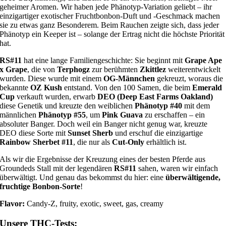
geheimer Aromen. Wir haben jede Phänotyp-Variation geliebt – ihr
einzigartiger exotischer Fruchtbonbon-Duft und -Geschmack machen
sie zu etwas ganz Besonderem. Beim Rauchen zeigte sich, dass jeder
Phänotyp ein Keeper ist – solange der Ertrag nicht die höchste Priorität
hat.
RS#11
hat eine lange Familiengeschichte: Sie beginnt mit
Grape Ape
x Grape
, die von
Terphogz
zur berühmten
Zkittlez
weiterentwickelt
wurden. Diese wurde mit einem
OG-Männchen
gekreuzt, woraus die
bekannte
OZ Kush
entstand. Von den 100 Samen, die beim
Emerald
Cup
verkauft wurden, erwarb
DEO (Deep East Farms Oakland)
diese Genetik und kreuzte den weiblichen
Phänotyp #40
mit dem
männlichen
Phänotyp #55
, um
Pink Guava
zu erschaffen – ein
absoluter Banger. Doch weil ein Banger nicht genug war, kreuzte
DEO diese Sorte mit
Sunset Sherb
und erschuf die einzigartige
Rainbow Sherbet #11
, die nur als
Cut-Only
erhältlich ist.
Als wir die Ergebnisse der Kreuzung eines der besten Pferde aus
Groundeds Stall mit der legendären
RS#11
sahen, waren wir einfach
überwältigt. Und genau das bekommst du hier: eine
überwältigende,
fruchtige Bonbon-Sorte
!
Flavor:
Candy-Z, fruity, exotic, sweet, gas, creamy
Unsere THC-Tests: