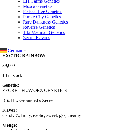
LIT Farms Genetics
Mosca Genetics
Perfect Tree Genetics
Purple City Genetics
Rare Dankness Genetics
Reverse Genetics
Tiki Madman Genetics
Zecret Flavorz
German
▼
EXOTIC RAINBOW
39,00
€
13 in stock
Genetik:
ZECRET FLAVORZ GENETICS
RS#11 x Grounded’s Zecret
Flavor:
Candy-Z, fruity, exotic, sweet, gas, creamy
Menge: