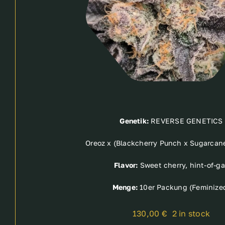
Genetik:
REVERSE GENETICS
Oreoz x (Blackcherry Punch x Sugarcan
Flavor:
Sweet cherry, hint-of-ga
Menge:
10er Packung (Feminize
130,00
€
2 in stock