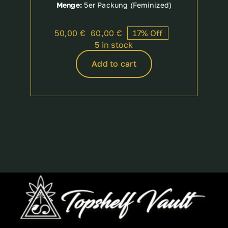
Menge:
5er Packung (Feminized)
50,00
€
60,00
€
17% Off
Original
Current
5 in stock
price
price
was:
is:
Add to cart
60,00 €.
50,00 €.