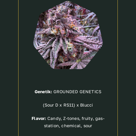
Breeder
Genetik:
GROUNDED GENETICS
(Sour D x RS11) x Blucci
Flavor:
Candy, Z-tones, fruity, gas-
station, chemical, sour