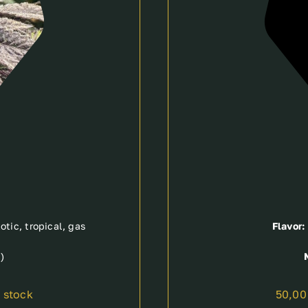
tic, tropical, gas
Flavor:
)
n stock
50,0