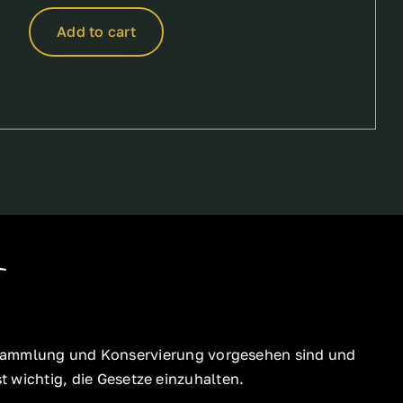
price
price
was:
is:
Add to cart
60,00 €.
50,00 €.
ür Sammlung und Konservierung vorgesehen sind und
 wichtig, die Gesetze einzuhalten.