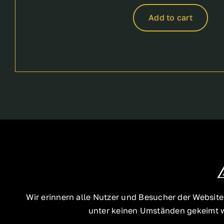
price
price
was:
is:
Add to cart
60,00 €.
50,00 €.
Wir erinnern alle Nutzer und Besucher der Websit
unter keinen Umständen gekeimt we