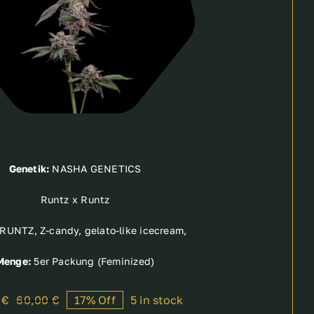
Genetik:
NASHA GENETICS
Runtz x Runtz
RUNTZ, Z-candy, gelato-like icecream,
Menge:
5er Packung (Feminized)
0
€
60,00
€
17% Off
5 in stock
Original
Current