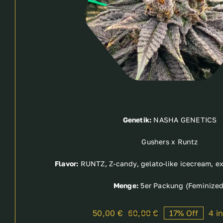
Genetik:
NASHA GENETICS
Gushers x Runtz
Flavor:
RUNTZ, Z-candy, gelato-like icecream, exo
Menge:
5er Packung (Feminized
50,00
€
60,00
€
17% Off
4 i
Original
Current