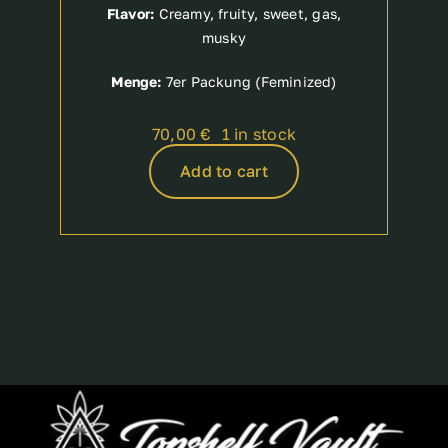
Flavor:
Creamy, fruity, sweet, gas,
musky
Menge:
7er Packung (Feminized)
70,00
€
1 in stock
Add to cart