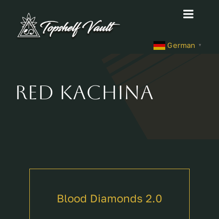
Skip
Toggl
to
content
Navig
Home
German
▼
Shop
Red Kachina
About
Contact
Cart
Blood Diamonds 2.0
Site Notice