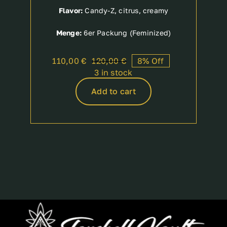
Flavor:
Candy-Z, citrus, creamy
Menge:
6er Packung (Feminized)
110,00
€
120,00
€
8% Off
Original
Current
3 in stock
price
price
was:
is:
Add to cart
120,00 €.
110,00 €.