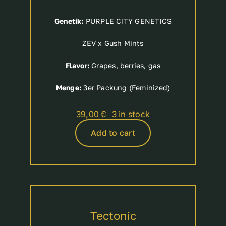
Genetik:
PURPLE CITY GENETICS
ZEV x Gush Mints
Flavor:
Grapes, berries, gas
Menge:
3er Packung (Feminized)
39,00
€
3 in stock
Add to cart
Tectonic