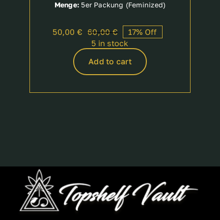
Menge:
5er Packung (Feminized)
50,00
€
60,00
€
17% Off
Original
Current
5 in stock
price
price
was:
is:
Add to cart
60,00 €.
50,00 €.