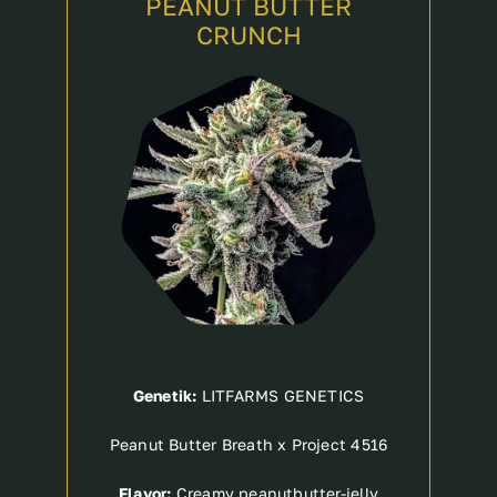
PEANUT BUTTER
CRUNCH
Breeder
Genetik:
LITFARMS GENETICS
Peanut Butter Breath x Project 4516
Flavor:
Creamy peanutbutter-jelly