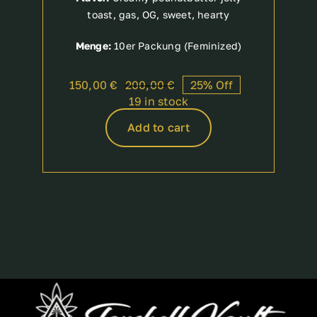
toast, gas, OG, sweet, hearty
Menge:
10er Packung (Feminized)
150,00
€
200,00
€
25% Off
Original
Current
19 in stock
price
price
was:
is:
Add to cart
200,00 €.
150,00 €.