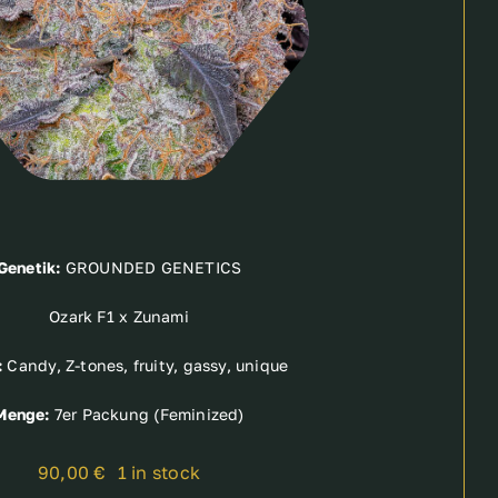
Genetik:
GROUNDED GENETICS
Ozark F1 x Zunami
:
Candy, Z-tones, fruity, gassy, unique
Menge:
7er Packung (Feminized)
90,00
€
1 in stock