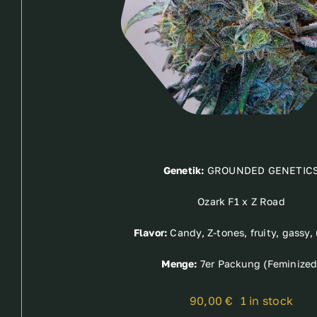
Genetik:
GROUNDED GENETIC
Ozark F1 x Z Road
Flavor:
Candy, Z-tones, fruity, gassy,
Menge:
7er Packung (Feminized
90,00
€
1 in stock