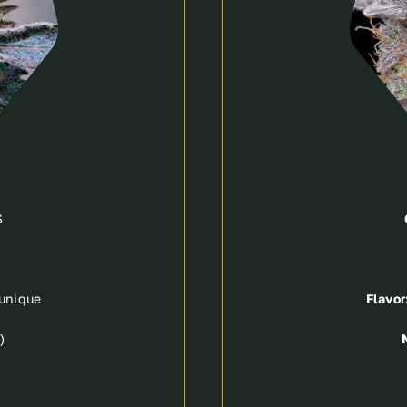
S
 unique
Flavor
)