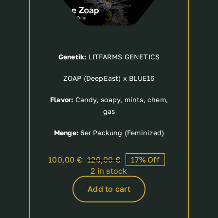
Genetik:
LITFARMS GENETICS
ZOAP (DeepEast) x BLUE16
Flavor:
Candy, soapy, mints, chem,
gas
Menge:
6er Packung (Feminized)
100,00
€
120,00
€
17% Off
Original
Current
2 in stock
price
price
was:
is:
Add to cart
120,00 €.
100,00 €.