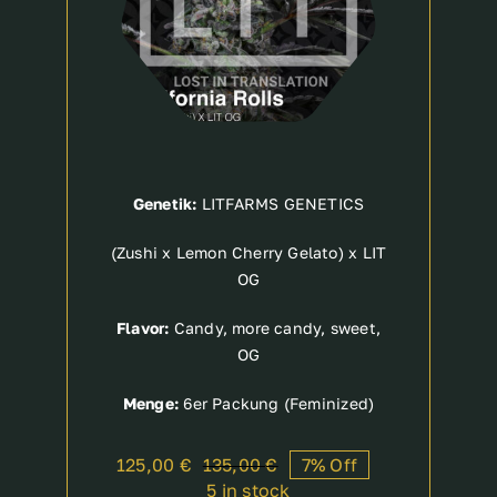
Genetik:
LITFARMS GENETICS
(Zushi x Lemon Cherry Gelato) x LIT
OG
Flavor:
Candy, more candy, sweet,
OG
Menge:
6er Packung (Feminized)
125,00
€
135,00
€
7% Off
Original
Current
5 in stock
price
price