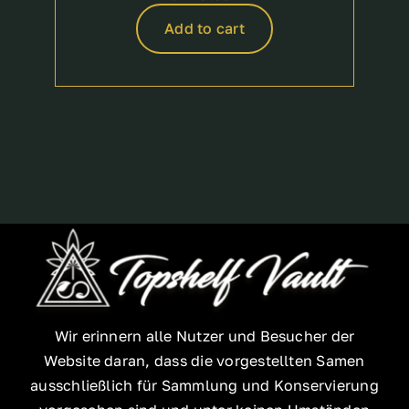
was:
is:
Add to cart
135,00 €.
125,00 €.
Wir erinnern alle Nutzer und Besucher der
Website daran, dass die vorgestellten Samen
ausschließlich für Sammlung und Konservierung