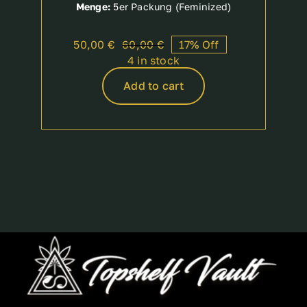
Menge:
5er Packung (Feminized)
50,00
€
60,00
€
17% Off
Original
Current
4 in stock
price
price
was:
is:
Add to cart
60,00 €.
50,00 €.