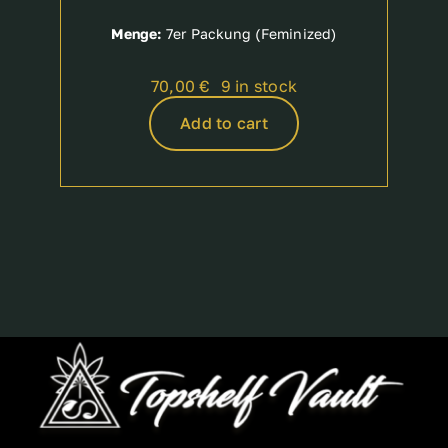
Menge:
7er Packung (Feminized)
70,00
€
9 in stock
Add to cart