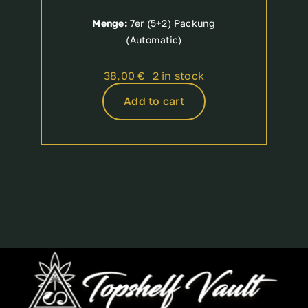
Menge:
7er (5+2) Packung
(Automatic)
38,00
€
2 in stock
Add to cart