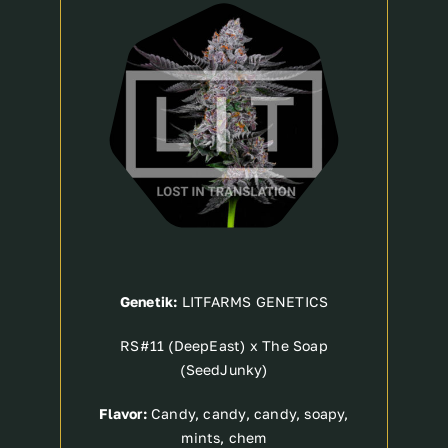
Breeder
Genetik:
LITFARMS GENETICS
RS#11 (DeepEast) x The Soap
(SeedJunky)
Flavor:
Candy, candy, candy, soapy,
mints, chem