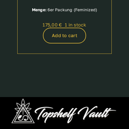
Menge:
6er Packung (Feminized)
175,00
€
1 in stock
Add to cart