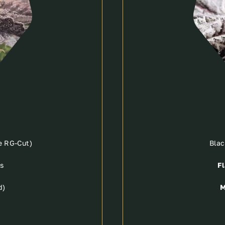
e RG-Cut)
Blac
s
Fl
d)
M