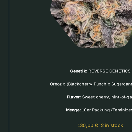
Genetik:
REVERSE GENETICS
Oreoz x (Blackcherry Punch x Sugarcan
Flavor:
Sweet cherry, hint-of-ga
Menge:
10er Packung (Feminize
130,00
€
2 in stock