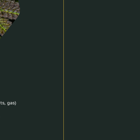
ts, gas)
)