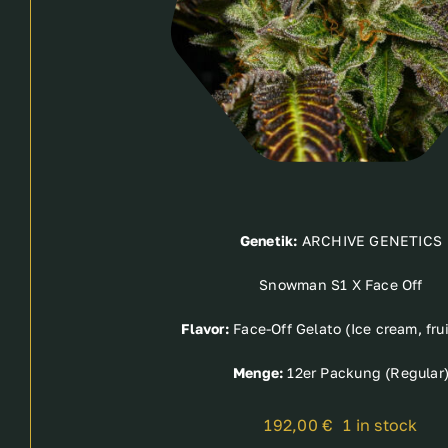
Genetik:
ARCHIVE GENETICS
Snowman S1 X Face Off
Flavor:
Face-Off Gelato (Ice cream, frui
Menge:
12er Packung (Regular
192,00
€
1 in stock