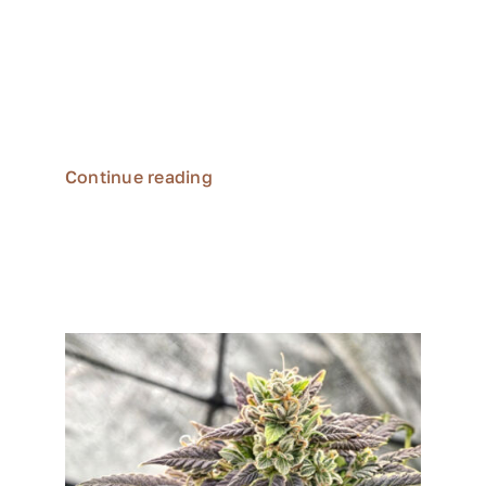
Ultra Instinct x (Zkittlez x Bitch Slap)
Flavor:
Mixed berries, candy, gas
Menge:
12er Packung (Regular)
Continue reading