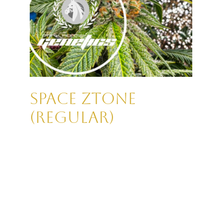
Space Ztone
(REGULAR)
Genetik:
DARK HORSE GENETICS
Lazar115 x (Zkittlez x Bitch Slap)
Flavor:
Candy, gas, berry, sour
Menge:
12er Packung (Regular)