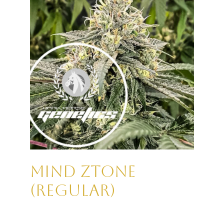
Breeder
Mind Ztone
(REGULAR)
Genetik:
DARK HORSE GENETICS