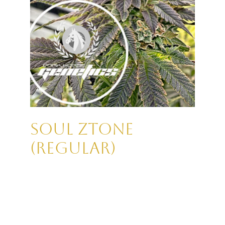
Soul Ztone
(REGULAR)
Genetik:
DARK HORSE GENETICS
Stockton Slap x (Zkittlez x Bitch Slap)
Flavor:
Mixed berries, candy, hints of