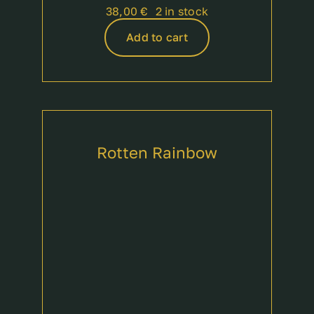
38,00
€
2 in stock
Add to cart
Rotten Rainbow