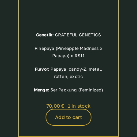
Genetik:
GRATEFUL GENETICS
Pinepaya (Pineapple Madness x
Papaya) x RS11
Flavor:
Papaya, candy-Z, metal,
rotten, exotic
Menge:
5er Packung (Feminized)
70,00
€
1 in stock
Add to cart